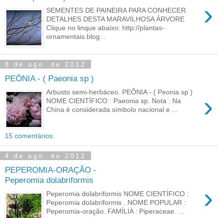
›
SEMENTES DE PAINEIRA PARA CONHECER
DETALHES DESTA MARAVILHOSA ÁRVORE
Clique no linque abaixo: http://plantas-
ornamentais.blog...
8 de ago. de 2012
PEÔNIA - ( Paeonia sp )
Arbusto semi-herbáceo. PEÔNIA - ( Peonia sp )
›
NOME CIENTÍFICO : Paeonia sp. Nota : Na
China é considerada símbolo nacional e ...
15 comentários:
4 de ago. de 2012
PEPEROMIA-ORAÇÃO -
Peperomia dolabriformis
›
Peperomia dolabriformis NOME CIENTÍFICO :
Peperomia dolabriformis . NOME POPULAR :
Peperomia-oração. FAMÍLIA : Piperaceae. ...