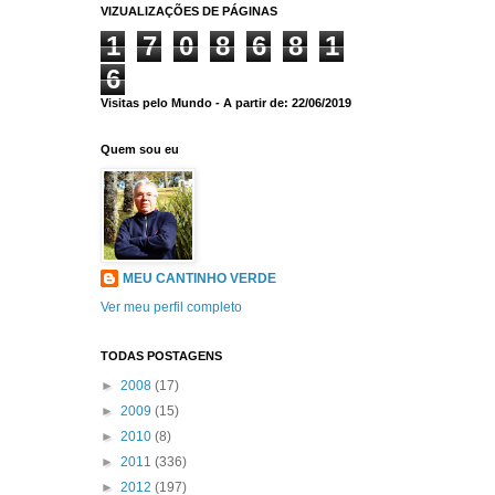
VIZUALIZAÇÕES DE PÁGINAS
1
7
0
8
6
8
1
6
Visitas pelo Mundo - A partir de: 22/06/2019
Quem sou eu
MEU CANTINHO VERDE
Ver meu perfil completo
TODAS POSTAGENS
►
2008
(17)
►
2009
(15)
►
2010
(8)
►
2011
(336)
►
2012
(197)