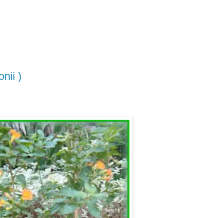
nii )