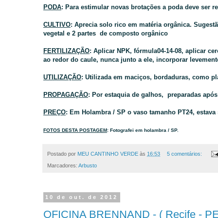
PODA
: Para estimular novas brotações a poda deve ser re
CULTIVO
: Aprecia solo rico em matéria orgânica. Sugestã
vegetal e 2 partes de composto orgânico
FERTILIZAÇÃO
: Aplicar NPK, fórmula04-14-08, aplicar c
ao redor do caule, nunca junto a ele, incorporar levement
UTILIZAÇÃO
: Utilizada em maciços, bordaduras
, como pl
PROPAGAÇÃO
: Por estaquia de galhos, preparadas após
PREÇO
: Em Holambra / SP o vaso tamanho PT24, estava 
FOT
OS DESTA POSTAGEM
: Fotografei em holambra / SP.
Postado por
MEU CANTINHO VERDE
às
16:53
5 comentários:
Marcadores:
Arbusto
10 de out. de 2012
OFICINA BRENNAND - ( Recife - PE