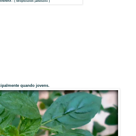
NINHA - ( Streptosolen jamesonii )
ncipalmente quando jovens.