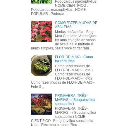
Podocarpus macrophyllus
NOME CIENTÍFICO :
Podocarpus macrophyllus . NOME
POPULAR : Podocar...
COMO FAZER MUDAS DE
AZALÉIAS
Mudas de Azaléia - Blog:
Meu Cantinho Verde Quer
ter uma coleção de vasos
de Azaléias, o método é
muito simples, basta voce cortar ram...
FLOR-DE-MAIO - Como
fazer mudas
Como fazer mudas de
FLOR-DE-MAIO - Foto 1
Como fazer mudas de
FLOR-DE-MAIO - Foto2
Como fazer mudas de FLOR-DE-MAIO -
Foto 3 ...
PRIMAVERA, TRÊS-
MARIAS - ( Bougainvillea
spectabilis )
PRIMAVERA, TRÊS-
MARIAS - ( Bougainvillea
spectabilis ) NOME
CIENTÍFICO : Bougainvillea spectabilis .
Nota : Recebeu o nome “Bou...