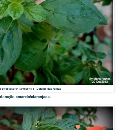
Streptosolen jamesonii ) - Detalhe das folhas
oloração a
marela/alaranjada.