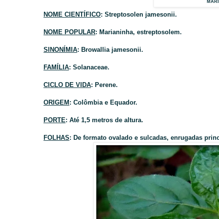
MARIA
NOME CIENTÍFICO
: Streptosolen jamesonii.
NOME POPULAR
: Marianinha, estreptosolem.
SINONÍMIA
: Browallia jamesonii.
FAMÍLIA
: Solanaceae.
CICLO DE VIDA
: P
erene.
ORIGEM
: Colômbia e Equador.
PORTE
: Até 1,5 metros de altura.
FOLHAS
: De formato ovalado e sulcadas, enrugadas pri