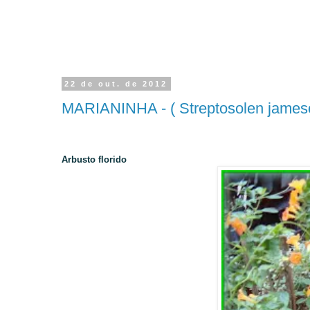
22 de out. de 2012
MARIANINHA - ( Streptosolen jameso
Arbusto
f
lorido