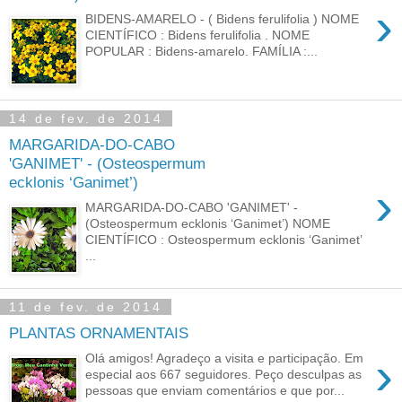
›
BIDENS-AMARELO - ( Bidens ferulifolia ) NOME
CIENTÍFICO : Bidens ferulifolia . NOME
POPULAR : Bidens-amarelo. FAMÍLIA :...
14 de fev. de 2014
MARGARIDA-DO-CABO
'GANIMET' - (Osteospermum
ecklonis ‘Ganimet’)
›
MARGARIDA-DO-CABO 'GANIMET' -
(Osteospermum ecklonis ‘Ganimet’) NOME
CIENTÍFICO : Osteospermum ecklonis ‘Ganimet’
...
11 de fev. de 2014
PLANTAS ORNAMENTAIS
›
Olá amigos! Agradeço a visita e participação. Em
especial aos 667 seguidores. Peço desculpas as
pessoas que enviam comentários e que por...