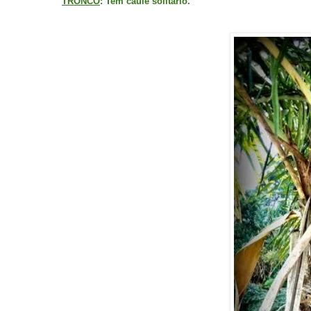
TRONCO
: Tem caule solitário.