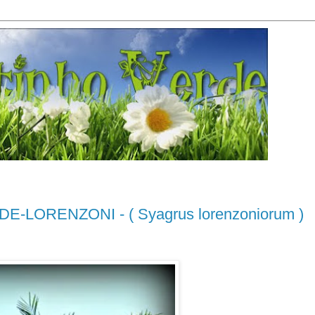
LORENZONI - ( Syagrus lorenzoniorum )