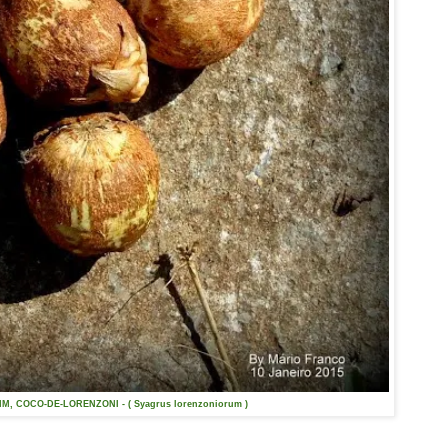
, COCO-DE-LORENZONI - ( Syagrus lorenzoniorum )