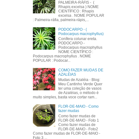
PALMEIRA-RÁFIS - (
Rhapis excelsa ) NOME
CIENTÍFICO : Rhapis
excelsa . NOME POPULAR
: Palmeira-ráfia, palmeira-rápis,...
PODOCARPO - (
Podocarpus macrophyllus)
Conífera colunar ereta.
PODOCARPO -
Podocarpus macrophyllus
NOME CIENTÍFICO :
Podocarpus macrophyllus . NOME
POPULAR : Podocar...
COMO FAZER MUDAS DE
AZALÉIAS
Mudas de Azaléia - Blog:
Meu Cantinho Verde Quer
ter uma coleção de vasos
de Azaléias, o método é
muito simples, basta voce cortar ram...
FLOR-DE-MAIO - Como
fazer mudas
Como fazer mudas de
FLOR-DE-MAIO - Foto 1
Como fazer mudas de
FLOR-DE-MAIO - Foto2
Como fazer mudas de FLOR-DE-MAIO -
Foto 3 ...