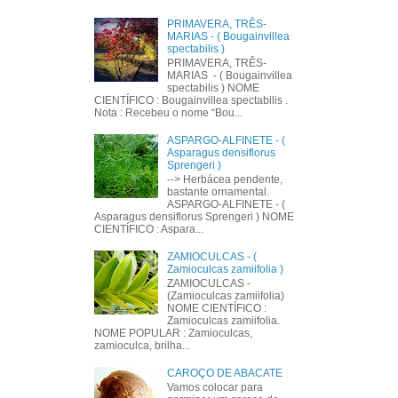
PRIMAVERA, TRÊS-
MARIAS - ( Bougainvillea
spectabilis )
PRIMAVERA, TRÊS-
MARIAS - ( Bougainvillea
spectabilis ) NOME
CIENTÍFICO : Bougainvillea spectabilis .
Nota : Recebeu o nome “Bou...
ASPARGO-ALFINETE - (
Asparagus densiflorus
Sprengeri )
--> Herbácea pendente,
bastante ornamental.
ASPARGO-ALFINETE - (
Asparagus densiflorus Sprengeri ) NOME
CIENTÍFICO : Aspara...
ZAMIOCULCAS - (
Zamioculcas zamiifolia )
ZAMIOCULCAS -
(Zamioculcas zamiifolia)
NOME CIENTÍFICO :
Zamioculcas zamiifolia.
NOME POPULAR : Zamioculcas,
zamioculca, brilha...
CAROÇO DE ABACATE
Vamos colocar para