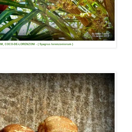
, COCO-DE-LORENZONI - ( Syagrus lorenzoniorum )