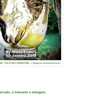
, COCO-DE-LORENZONI - ( Syagrus lorenzoniorum )
rcado, é tolerante a estiagem.