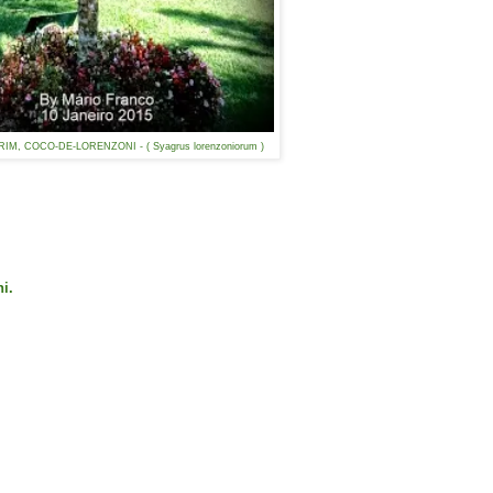
M, COCO-DE-LORENZONI - ( Syagrus lorenzoniorum )
i.