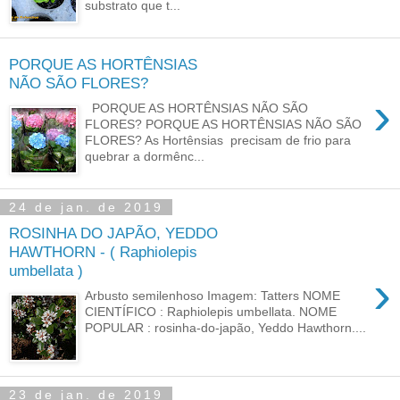
substrato que t...
PORQUE AS HORTÊNSIAS
NÃO SÃO FLORES?
›
PORQUE AS HORTÊNSIAS NÃO SÃO
FLORES? PORQUE AS HORTÊNSIAS NÃO SÃO
FLORES? As Hortênsias precisam de frio para
quebrar a dormênc...
24 de jan. de 2019
ROSINHA DO JAPÃO, YEDDO
HAWTHORN - ( Raphiolepis
umbellata )
›
Arbusto semilenhoso Imagem: Tatters NOME
CIENTÍFICO : Raphiolepis umbellata. NOME
POPULAR : rosinha-do-japão, Yeddo Hawthorn....
23 de jan. de 2019