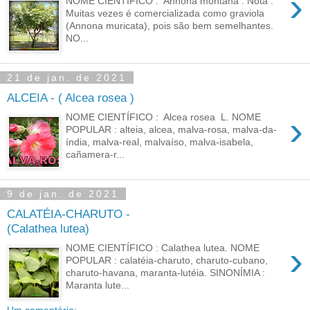
›
NOME CIENTÍFICO : Annona montana . Nota :
Muitas vezes é comercializada como graviola
(Annona muricata), pois são bem semelhantes.
NO...
21 de jan. de 2021
ALCEIA - ( Alcea rosea )
›
NOME CIENTÍFICO : Alcea rosea L. NOME
POPULAR : alteia, alcea, malva-rosa, malva-da-
índia, malva-real, malvaíso, malva-isabela,
cañamera-r...
9 de jan. de 2021
CALATÉIA-CHARUTO -
(Calathea lutea)
›
NOME CIENTÍFICO : Calathea lutea. NOME
POPULAR : calatéia-charuto, charuto-cubano,
charuto-havana, maranta-lutéia. SINONÍMIA :
Maranta lute...