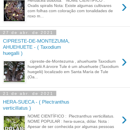
›
Herbácea bulbosa. NOME CIENTÍFICO :
Oxalis spiralis Nota: Existe algumas cultivares
com folhas com coloração com tonalidades de
roxo m...
27 de abr. de 2021
CIPRESTE-DE-MONTEZUMA,
AHUEHUETE - ( Taxodium
huegalli )
›
cipreste-de-Montezuma , ahuehuete Taxodium
huegelii A árvore Tule é um ahuehuete (Taxodium
huegelii) localizado em Santa María de Tule
(Oa...
21 de abr. de 2021
HERA-SUECA - ( Plectranthus
verticillatus )
›
NOME CIENTÍFICO : Plectranthus verticillatus.
NOME POPULAR : hera-sueca, dólar. Nota :
Apesar de ser conhecida por algumas pessoas