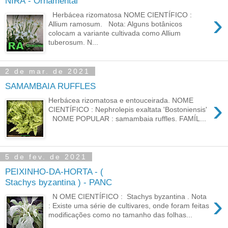
NIRÁ - Ornamental
›
Herbácea rizomatosa NOME CIENTÍFICO :
Allium ramosum. Nota: Alguns botânicos
colocam a variante cultivada como Allium
tuberosum. N...
2 de mar. de 2021
SAMAMBAIA RUFFLES
›
Herbácea rizomatosa e entouceirada. NOME
CIENTÍFICO : Nephrolepis exaltata 'Bostoniensis'
NOME POPULAR : samambaia ruffles. FAMÍL...
5 de fev. de 2021
PEIXINHO-DA-HORTA - (
Stachys byzantina ) - PANC
›
N OME CIENTÍFICO : Stachys byzantina . Nota
: Existe uma série de cultivares, onde foram feitas
modificações como no tamanho das folhas...