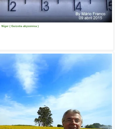
Níger ( Guizotia abyssinica )
Níger ( Guizotia abyssinica )