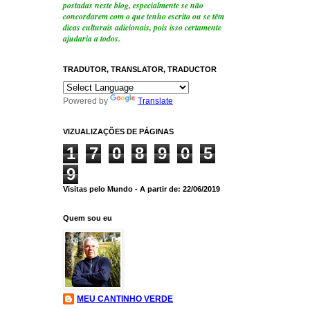
postadas neste blog, especialmente se não
concordarem com o que tenho escrito ou se têm
dicas culturais adicionais, pois isso certamente
ajudaria a todos.
TRADUTOR, TRANSLATOR, TRADUCTOR
Powered by
Translate
VIZUALIZAÇÕES DE PÁGINAS
1
7
0
8
9
0
5
9
Visitas pelo Mundo - A partir de: 22/06/2019
Quem sou eu
MEU CANTINHO VERDE