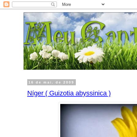
16 de mai. de 2009
Níger ( Guizotia abyssinica )