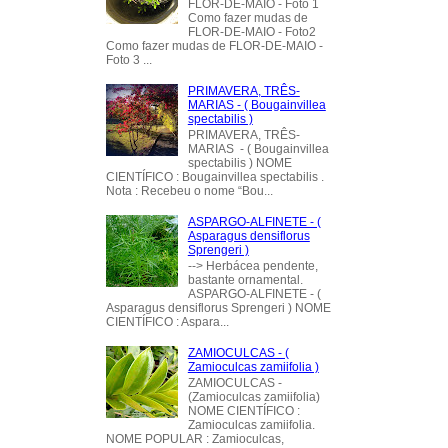
FLOR-DE-MAIO - Foto 1
Como fazer mudas de
FLOR-DE-MAIO - Foto2
Como fazer mudas de FLOR-DE-MAIO -
Foto 3 ...
PRIMAVERA, TRÊS-
MARIAS - ( Bougainvillea
spectabilis )
PRIMAVERA, TRÊS-
MARIAS - ( Bougainvillea
spectabilis ) NOME
CIENTÍFICO : Bougainvillea spectabilis .
Nota : Recebeu o nome “Bou...
ASPARGO-ALFINETE - (
Asparagus densiflorus
Sprengeri )
--> Herbácea pendente,
bastante ornamental.
ASPARGO-ALFINETE - (
Asparagus densiflorus Sprengeri ) NOME
CIENTÍFICO : Aspara...
ZAMIOCULCAS - (
Zamioculcas zamiifolia )
ZAMIOCULCAS -
(Zamioculcas zamiifolia)
NOME CIENTÍFICO :
Zamioculcas zamiifolia.
NOME POPULAR : Zamioculcas,