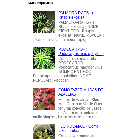
Mais Populares
PALMEIRA-RÁFIS - (
Rhapis excelsa )
PALMEIRA-RÁFIS - (
Rhapis excelsa ) NOME
CIENTÍFICO : Rhapis
excelsa . NOME POPULAR
: Palmeira-ráfia, palmeira-rápis,...
PODOCARPO - (
Podocarpus macrophyllus)
Conífera colunar ereta.
PODOCARPO -
Podocarpus macrophyllus
NOME CIENTÍFICO :
Podocarpus macrophyllus . NOME
POPULAR : Podocar...
COMO FAZER MUDAS DE
AZALÉIAS
Mudas de Azaléia - Blog:
Meu Cantinho Verde Quer
ter uma coleção de vasos
de Azaléias, o método é
muito simples, basta voce cortar ram...
FLOR-DE-MAIO - Como
fazer mudas
Como fazer mudas de