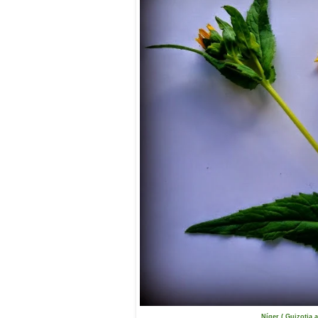
Níger ( Guizotia 