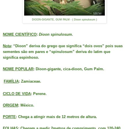
DIOON-GIGANTE, GUM PALM - ( Dioon spinulosum )
NOME CIENTÍFICO
:
Dioon spinulosum.
Nota
: “Dioon” deriva do grego que significa “dois ovos” pois suas
sementes são em pares e “spinulosum” deriva do latim que
significa espinhoso.
NOME POPULAR
: Dioon-gigante, cica-dioon, Gum Palm.
FAMÍLIA
: Zamiaceae.
CICLO DE VIDA
: Perene.
ORIGEM
: México.
PORTE
: Chega a atingir mais de 12 metros de altura.
FOLHAS
: Chegam a medir 2metros de comprimento, com 120-240