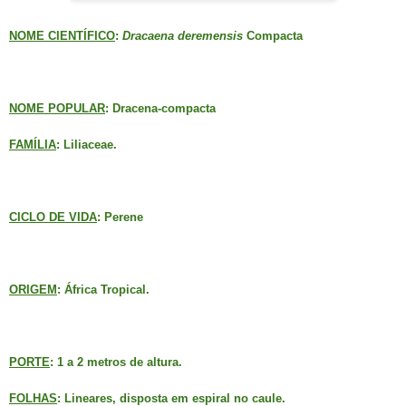
NOME CIENTÍFICO
:
Dracaena deremensis
Compacta
NOME POPULAR
: Dracena-compacta
FAMÍLIA
: Liliaceae.
CICLO DE VIDA
: Perene
ORIGEM
: África Tropical.
PORTE
: 1 a 2 metros de altura.
FOLHAS
: Lineares, disposta em espiral no caule.