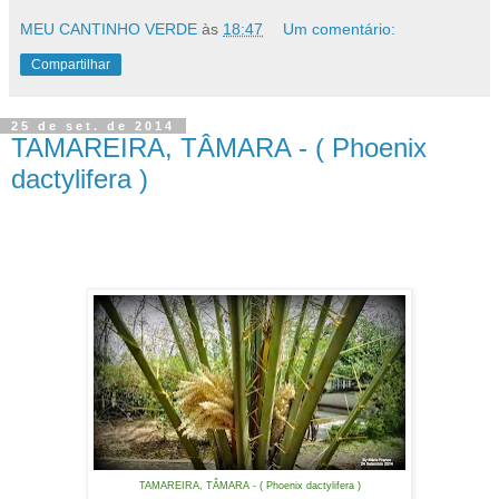
MEU CANTINHO VERDE
às
18:47
Um comentário:
Compartilhar
25 de set. de 2014
TAMAREIRA, TÂMARA - ( Phoenix
dactylifera )
TAMAREIRA, TÂMARA - ( Phoenix dactylifera )