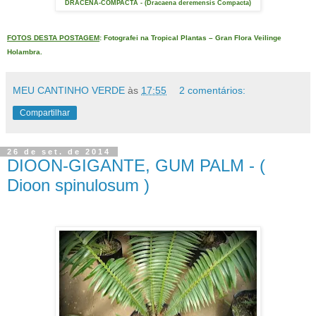
DRACENA-COMPACTA - (Dracaena deremensis Compacta)
FOTOS DESTA POSTAGEM
: Fotografei na Tropical Plantas – Gran Flora Veilinge
Holambra.
MEU CANTINHO VERDE
às
17:55
2 comentários:
Compartilhar
26 de set. de 2014
DIOON-GIGANTE, GUM PALM - (
Dioon spinulosum )