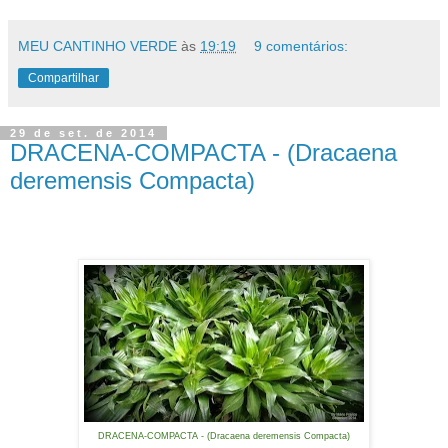
MEU CANTINHO VERDE
às
19:19
9 comentários:
Compartilhar
29 de set. de 2014
DRACENA-COMPACTA - (Dracaena
deremensis Compacta)
DRACENA-COMPACTA - (Dracaena deremensis Compacta)