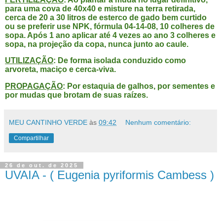
para uma cova de 40x40 e misture na terra retirada,
cerca de 20 a 30 litros de esterco de gado bem curtido
ou se preferir use NPK, fórmula 04-14-08, 10 colheres de
sopa. Após 1 ano aplicar até 4 vezes ao ano 3 colheres e
sopa, na projeção da copa, nunca junto ao caule.
UTILIZAÇÃO
: De forma isolada conduzido como
arvoreta, maciço e cerca-viva.
PROPAGAÇÃO
: Por estaquia de galhos, por sementes e
por mudas que brotam de suas raízes.
MEU CANTINHO VERDE
às
09:42
Nenhum comentário:
Compartilhar
26 de out. de 2025
UVAIA - ( Eugenia pyriformis Cambess )
UVAIA - ( UVAIA - ( Eugenia pyriformis Cambess )