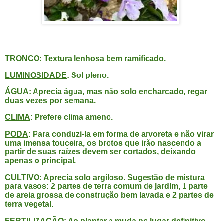
TRONCO
: Textura lenhosa bem ramificado.
LUMINOSIDADE
: Sol pleno.
ÁGUA
: Aprecia água, mas não solo encharcado, regar
duas vezes por semana.
CLIMA
: Prefere clima ameno.
PODA
: Para conduzi-la em forma de arvoreta e não virar
uma imensa touceira, os brotos que irão nascendo a
partir de suas raízes devem ser cortados, deixando
apenas o principal.
CULTIVO
: Aprecia solo argiloso. Sugestão de mistura
para vasos: 2 partes de terra comum de jardim, 1 parte
de areia grossa de construção bem lavada e 2 partes de
terra vegetal.
FERTILIZAÇÃO
: Ao plantar a muda no lugar definitivo,