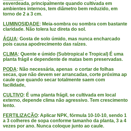
esverdeada, principalmente quando cultivada em
ambientes internos, tem diâmetro bem reduzido, em
torno de 2 a 3 cm.
LUMINOSIDADE
: Meia-sombra ou sombra com bastante
claridade. Não tolera luz direta do sol.
ÁGUA
: Gosta de solo úmido, mas nunca encharcado
pois causa apodrecimento das raízes.
CLIMA
: Quente e úmido (
Subtropical e Tropical) É uma
planta frágil e dependente de matas bem preservadas.
PODA
: Não necessária, apenas o cortar de folhas
secas, que não devem ser arrancadas, corte próxima ap
caule que quando secar totalmente saem com
facilidade,
CULTIVO
: É uma planta frágil, se cultivada em local
externo, depende clima não agressivo. Tem crescimento
lento.
FERTILIZAÇÃO
: Aplicar NPK, fórmula 10-10-10, sendo 1
a 3 colheres de sopa conforme tamanho da planta, 3 a 4
vezes por ano. Nunca coloque junto ao caule.