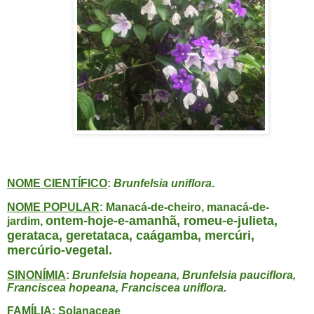
NOME CIENTÍFICO
:
Brunfelsia uniflora
.
NOME POPULAR
: Manacá-de-cheiro, manacá-de-
ontem-hoje-e-amanhã,
romeu-e-julieta,
jardim,
gerataca, geretataca, caágamba, mercúri,
mercúrio-vegetal.
SINONÍMIA
:
Brunfelsia hopeana, Brunfelsia pauciflora,
Franciscea hopeana, Franciscea uniflora.
FAMÍLIA
: Solanaceae