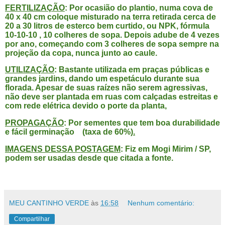
FERTILIZAÇÃO
: Por ocasião do plantio, numa cova de
40 x 40 cm coloque misturado na terra retirada cerca de
20 a 30 litros de esterco bem curtido, ou NPK, fórmula
10-10-10 , 10 colheres de sopa. Depois adube de 4 vezes
por ano, começando com 3 colheres de sopa sempre na
projeção da copa, nunca junto ao caule.
UTILIZAÇÃO
: Bastante utilizada em praças públicas e
grandes jardins, dando um espetáculo durante sua
flor
ada. Apesar de suas raízes não serem agressivas,
não deve ser plantada em ruas com calçadas estreitas e
com rede elétrica devido o porte da planta,
PROPAGAÇÃO
: Por sementes que tem boa durabilidade
e fácil germinação (taxa de 60%)
.
IMAGENS DESSA POSTAGEM
: Fiz em Mogi Mirim / SP,
podem ser usadas desde que citada a fonte.
MEU CANTINHO VERDE
às
16:58
Nenhum comentário:
Compartilhar