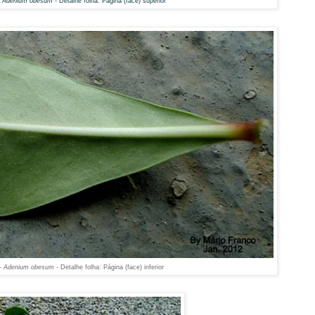
 Adenium obesum -
Detalhe folha: Página (face) superior
- Adenium obesum -
Detalhe folha: Página (face) inferior