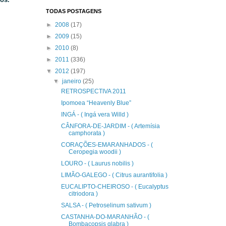
TODAS POSTAGENS
►
2008
(17)
►
2009
(15)
►
2010
(8)
►
2011
(336)
▼
2012
(197)
▼
janeiro
(25)
RETROSPECTIVA 2011
Ipomoea “Heavenly Blue”
INGÁ - ( Ingá vera Willd )
CÂNFORA-DE-JARDIM - ( Artemísia
camphorata )
CORAÇÕES-EMARANHADOS - (
Ceropegia woodii )
LOURO - ( Laurus nobilis )
LIMÃO-GALEGO - ( Citrus aurantifolia )
EUCALIPTO-CHEIROSO - ( Eucalyptus
citriodora )
SALSA - ( Petroselinum sativum )
CASTANHA-DO-MARANHÃO - (
Bombacopsis glabra )