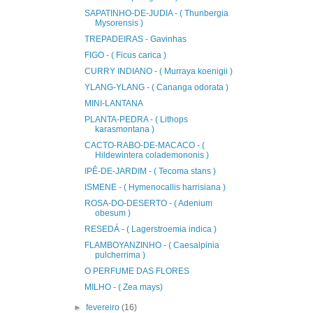
SAPATINHO-DE-JUDIA - ( Thunbergia
Mysorensis )
TREPADEIRAS - Gavinhas
FIGO - ( Ficus carica )
CURRY INDIANO - ( Murraya koenigii )
YLANG-YLANG - ( Cananga odorata )
MINI-LANTANA
PLANTA-PEDRA - ( Lithops
karasmontana )
CACTO-RABO-DE-MACACO - (
Hildewintera colademononis )
IPÊ-DE-JARDIM - ( Tecoma stans )
ISMENE - ( Hymenocallis harrisiana )
ROSA-DO-DESERTO - ( Adenium
obesum )
RESEDÁ - ( Lagerstroemia indica )
FLAMBOYANZINHO - ( Caesalpinia
pulcherrima )
O PERFUME DAS FLORES
MILHO - ( Zea mays)
►
fevereiro
(16)