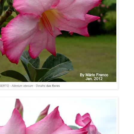
SERTO
- Adenium obesum -
Detalhe
das flores