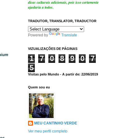
dicas culturais adicionais, pois isso certamente
ajudaria a todos.
TRADUTOR, TRANSLATOR, TRADUCTOR
Powered by
Translate
VIZUALIZAÇÕES DE PÁGINAS
nium
1
7
0
8
9
0
7
5
Visitas pelo Mundo - A partir de: 22/06/2019
Quem sou eu
MEU CANTINHO VERDE
Ver meu perfil completo
os.