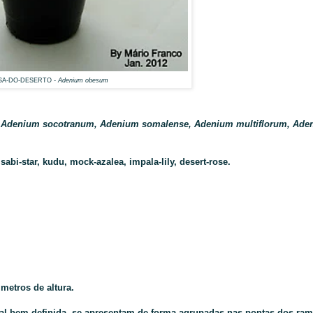
SA-DO-DESERTO
- Adenium obesum
 Adenium socotranum, Adenium somalense, Adenium multiflorum, Ade
sabi-star, kudu, mock-azalea, impala-lily, desert-rose.
metros de altura.
ral bem definida, se apresentam de forma agrupadas nas pontas dos ram