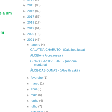
►
2015
(93)
►
2016
(82)
e a um
►
2017
(57)
►
2018
(17)
►
2019
(61)
com
►
2020
(18)
▼
2021
(43)
▼
janeiro
(4)
CALATÉIA-CHARUTO - (Calathea lutea)
ALCEIA - ( Alcea rosea )
GRAVIOLA-SILVESTRE - (Annona
montana)
ÁLOE-DAS-DUNAS - ( Aloe thraskii )
►
fevereiro
(1)
►
março
(1)
►
abril
(5)
►
maio
(6)
►
junho
(4)
►
julho
(7)