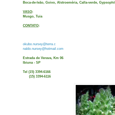
Boca-de-leão, Goivo, Alstroeméria, Calla-verde, Gypsophila
VASO
:
Musgo, Tuia
CONTATO
:
okubo.nursey@terra.c
naldo.nursey@hotmail.com
Estrada de Verava, Km 06
Ibiuna - SP
Tel (15) 3394-6166
(15) 3394-6116