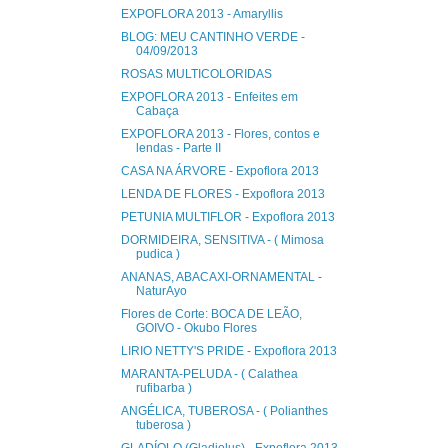
EXPOFLORA 2013 - Amaryllis
BLOG: MEU CANTINHO VERDE -
04/09/2013
ROSAS MULTICOLORIDAS
EXPOFLORA 2013 - Enfeites em
Cabaça
EXPOFLORA 2013 - Flores, contos e
lendas - Parte II
CASA NA ÁRVORE - Expoflora 2013
LENDA DE FLORES - Expoflora 2013
PETUNIA MULTIFLOR - Expoflora 2013
DORMIDEIRA, SENSITIVA - ( Mimosa
pudica )
ANANAS, ABACAXI-ORNAMENTAL -
NaturAyo
Flores de Corte: BOCA DE LEÃO,
GOIVO - Okubo Flores
LIRIO NETTY'S PRIDE - Expoflora 2013
MARANTA-PELUDA - ( Calathea
rufibarba )
ANGÉLICA, TUBEROSA - ( Polianthes
tuberosa )