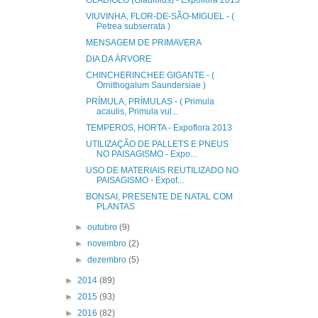
GLADÍOLO (Gladiolus) - Expoflora 2013
VIUVINHA, FLOR-DE-SÃO-MIGUEL - (
Petrea subserrata )
MENSAGEM DE PRIMAVERA
DIA DA ÁRVORE
CHINCHERINCHEE GIGANTE - (
Ornithogalum Saundersiae )
PRÍMULA, PRÍMULAS - ( Primula
acaulis, Primula vul...
TEMPEROS, HORTA - Expoflora 2013
UTILIZAÇÃO DE PALLETS E PNEUS
NO PAISAGISMO - Expo...
USO DE MATERIAIS REUTILIZADO NO
PAISAGISMO - Expof...
BONSAI, PRESENTE DE NATAL COM
PLANTAS
►
outubro
(9)
►
novembro
(2)
►
dezembro
(5)
►
2014
(89)
►
2015
(93)
►
2016
(82)