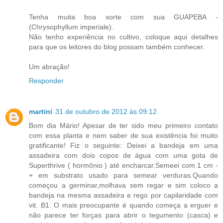
Tenha muita boa sorte com sua GUAPEBA -
(Chrysophyllum imperiale).
Não tenho experiência no cultivo, coloque aqui detalhes
para que os leitores do blog possam também conhecer.
Um abração!
Responder
martini
31 de outubro de 2012 às 09:12
Bom dia Mário! Apesar de ter sido meu primeiro contato
com essa planta e nem saber de sua existência foi muito
gratificante! Fiz o seguinte: Deixei a bandeja em uma
assadeira com dois copos de água com uma gota de
Superthrive ( hormônio ) até encharcar.Semeei com 1 cm -
+ em substrato usado para semear verduras.Quando
começou a germinar,molhava sem regar e sim coloco a
bandeja na mesma assadeira e rego por capilaridade com
vit. B1. O mais preocupante é quando começa a erguer e
não parece ter forças para abrir o tegumento (casca) e