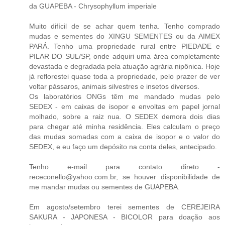
da GUAPEBA - Chrysophyllum imperiale
Muito difícil de se achar quem tenha. Tenho comprado
mudas e sementes do XINGU SEMENTES ou da AIMEX
PARÁ. Tenho uma propriedade rural entre PIEDADE e
PILAR DO SUL/SP, onde adquiri uma área completamente
devastada e degradada pela atuação agrária nipônica. Hoje
já reflorestei quase toda a propriedade, pelo prazer de ver
voltar pássaros, animais silvestres e insetos diversos.
Os laboratórios ONGs têm me mandado mudas pelo
SEDEX - em caixas de isopor e envoltas em papel jornal
molhado, sobre a raiz nua. O SEDEX demora dois dias
para chegar até minha residência. Eles calculam o preço
das mudas somadas com a caixa de isopor e o valor do
SEDEX, e eu faço um depósito na conta deles, antecipado.
Tenho e-mail para contato direto -
receconello@yahoo.com.br, se houver disponibilidade de
me mandar mudas ou sementes de GUAPEBA.
Em agosto/setembro terei sementes de CEREJEIRA
SAKURA - JAPONESA - BICOLOR para doação aos