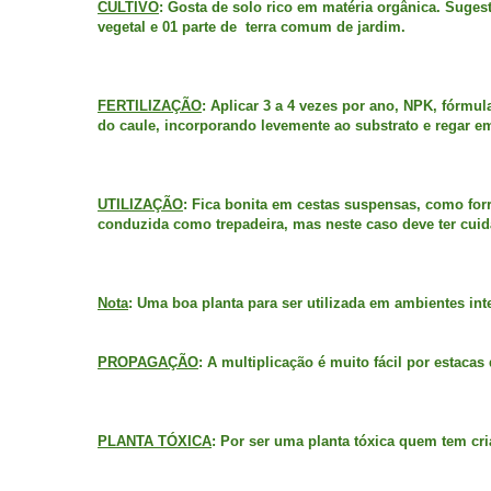
CULTIVO
: Gosta de solo rico em matéria orgânica. Sugest
vegetal e 01 parte de terra comum de jardim.
FERTILIZAÇÃO
: Aplicar 3 a 4 vezes por ano, NPK, fórmu
do caule, incorporando levemente ao substrato e regar e
UTILIZAÇÃO
: Fica bonita em cestas suspensas, como fo
conduzida como trepadeira, mas neste caso deve ter cuida
Nota
: Uma boa planta para ser utilizada em ambientes i
PROPAGAÇÃO
: A multiplicação é muito fácil por estacas
PLANTA TÓXICA
: Por ser uma planta tóxica quem tem cr