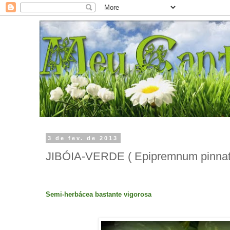
3 de fev. de 2013
JIBÓIA-VERDE ( Epipremnum pinna
Semi-herbácea bastante vigorosa