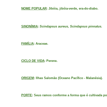
NOME POPULAR
: Jibóia, jibóia-verde, era-do-diabo.
SINONÍMIA
:
Scindapsus aureus, Scindapsus pinnatus.
FAMÍLIA
: Araceae.
CICLO DE VIDA
: Perene.
ORIGEM
: Ilhas Salomão (Oceano Pacífico - Malanésia).
PORTE
: Seus ramos conforme a forma que é cultivada po