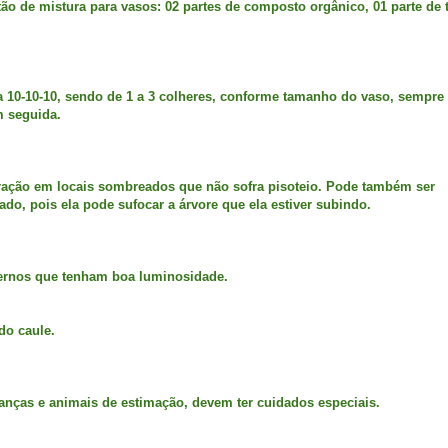
ão de mistura para vasos: 02 partes de composto orgânico, 01 parte de t
la 10-10-10, sendo de 1 a 3 colheres, conforme tamanho do vaso, sempre
m seguida.
rração em locais sombreados que não sofra pisoteio. Pode também ser
do, pois ela pode sufocar a árvore que ela estiver subindo.
nternos que tenham boa luminosidade.
 do caule.
ianças e animais de estimação, devem ter cuidados especiais.