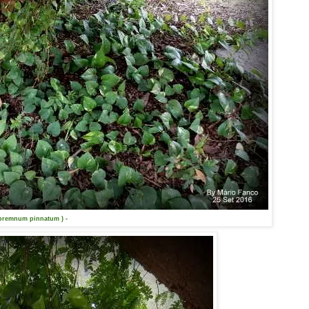
premnum pinnatum ) -
Como cuidar e fazer mudas?