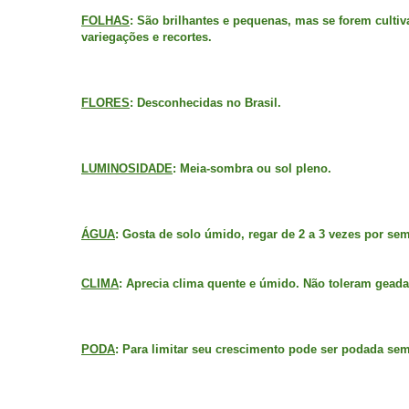
FOLHAS
: São brilhantes e pequenas, mas se forem culti
variegações e recortes.
FLORES
: Desconhecidas no Brasil.
LUMINOSIDADE
: Meia-sombra ou sol pleno.
ÁGUA
: Gosta de solo úmido, regar de 2 a 3 vezes por se
CLIMA
: Aprecia clima quente e úmido. Não toleram geada
PODA
: Para limitar seu crescimento pode ser podada se