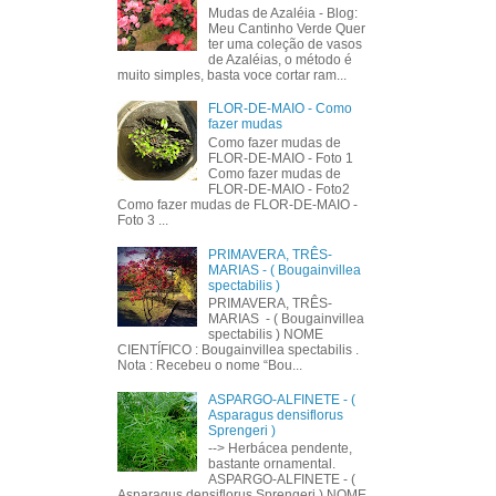
Mudas de Azaléia - Blog:
Meu Cantinho Verde Quer
ter uma coleção de vasos
de Azaléias, o método é
muito simples, basta voce cortar ram...
FLOR-DE-MAIO - Como
fazer mudas
Como fazer mudas de
FLOR-DE-MAIO - Foto 1
Como fazer mudas de
FLOR-DE-MAIO - Foto2
Como fazer mudas de FLOR-DE-MAIO -
Foto 3 ...
PRIMAVERA, TRÊS-
MARIAS - ( Bougainvillea
spectabilis )
PRIMAVERA, TRÊS-
MARIAS - ( Bougainvillea
spectabilis ) NOME
CIENTÍFICO : Bougainvillea spectabilis .
Nota : Recebeu o nome “Bou...
ASPARGO-ALFINETE - (
Asparagus densiflorus
Sprengeri )
--> Herbácea pendente,
bastante ornamental.
ASPARGO-ALFINETE - (
Asparagus densiflorus Sprengeri ) NOME