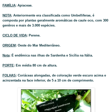
FAMÍLIA
: Apiaceae.
N
OTA
: Anteriormente era c
lassificada
como Umbelliferae
, é
composta por plantas geralmente aromáticas de caule oco, com
300
genêros e mais de 3.000 espécies.
CICLO DE VIDA
: Perene.
ORIGEM
: Oeste do Mar Mediterrâneo.
Nota
: É endêmica nas ilhas de Sardenha e Sicília na Itália.
PORTE
: Em média 80 cm de altura.
FOLHAS
: Coriáceas alongadas, de coloração verde escuro acima e
acinzentada na face inferior, de 5 a 10 cm de comprimento.