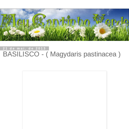
21 de mai. de 2013
BASILISCO - ( Magydaris pastinacea )