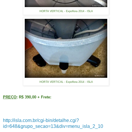
HORTA VERTICAL - Expoflora 2014 - ISLA
HORTA VERTICAL - Expoflora 2014 - ISLA
PREÇO
: R$ 390,00 + Frete:
http://isla.com.br/cgi-bin/detalhe.cgi?
id=648&grupo_secao=13&div=menu_isla_2_10