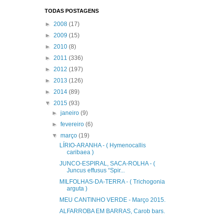
TODAS POSTAGENS
►
2008
(17)
►
2009
(15)
►
2010
(8)
►
2011
(336)
►
2012
(197)
►
2013
(126)
►
2014
(89)
▼
2015
(93)
►
janeiro
(9)
►
fevereiro
(6)
▼
março
(19)
LÍRIO-ARANHA - ( Hymenocallis
caribaea )
JUNCO-ESPIRAL, SACA-ROLHA - (
Juncus effusus “Spir...
MILFOLHAS-DA-TERRA - ( Trichogonia
arguta )
MEU CANTINHO VERDE - Março 2015.
ALFARROBA EM BARRAS, Carob bars.