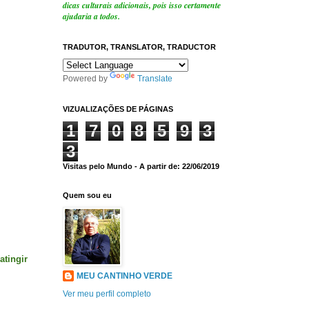
dicas culturais adicionais, pois isso certamente
ajudaria a todos.
TRADUTOR, TRANSLATOR, TRADUCTOR
Powered by
Translate
VIZUALIZAÇÕES DE PÁGINAS
1
7
0
8
5
9
3
3
Visitas pelo Mundo - A partir de: 22/06/2019
Quem sou eu
atingir
MEU CANTINHO VERDE
Ver meu perfil completo