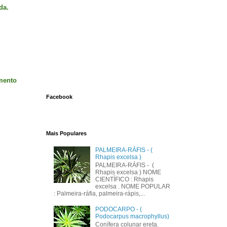
da.
imento
Facebook
Mais Populares
PALMEIRA-RÁFIS - (
Rhapis excelsa )
PALMEIRA-RÁFIS - (
Rhapis excelsa ) NOME
CIENTÍFICO : Rhapis
excelsa . NOME POPULAR
: Palmeira-ráfia, palmeira-rápis,...
PODOCARPO - (
Podocarpus macrophyllus)
Conífera colunar ereta.