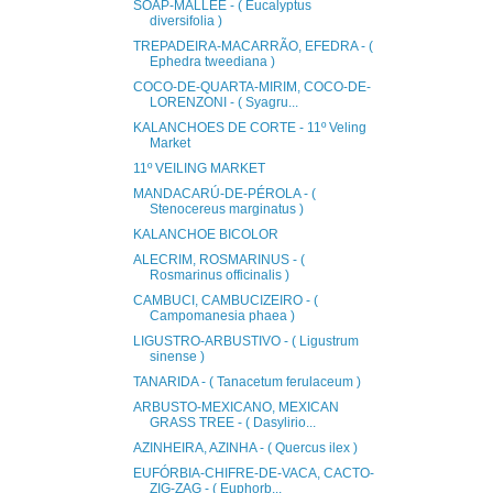
SOAP-MALLEE - ( Eucalyptus
diversifolia )
TREPADEIRA-MACARRÃO, EFEDRA - (
Ephedra tweediana )
COCO-DE-QUARTA-MIRIM, COCO-DE-
LORENZONI - ( Syagru...
KALANCHOES DE CORTE - 11º Veling
Market
11º VEILING MARKET
MANDACARÚ-DE-PÉROLA - (
Stenocereus marginatus )
KALANCHOE BICOLOR
ALECRIM, ROSMARINUS - (
Rosmarinus officinalis )
CAMBUCI, CAMBUCIZEIRO - (
Campomanesia phaea )
LIGUSTRO-ARBUSTIVO - ( Ligustrum
sinense )
TANARIDA - ( Tanacetum ferulaceum )
ARBUSTO-MEXICANO, MEXICAN
GRASS TREE - ( Dasylirio...
AZINHEIRA, AZINHA - ( Quercus ilex )
EUFÓRBIA-CHIFRE-DE-VACA, CACTO-
ZIG-ZAG - ( Euphorb...