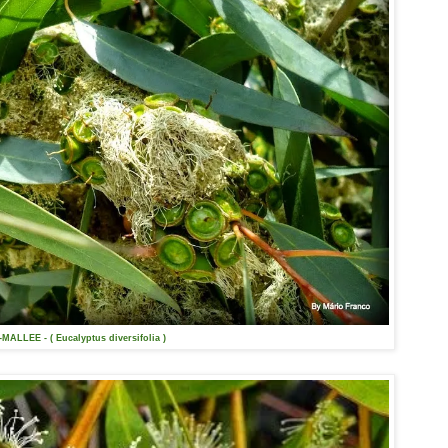
MALLEE - ( Eucalyptus diversifolia )