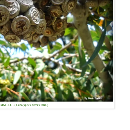
MALLEE - ( Eucalyptus diversifolia )