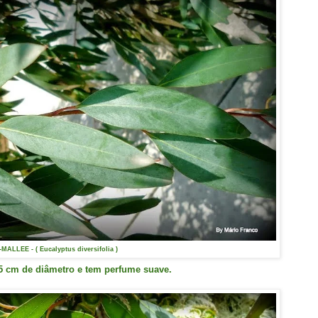
MALLEE - ( Eucalyptus diversifolia )
5 cm de diâmetro e tem perfume suave.