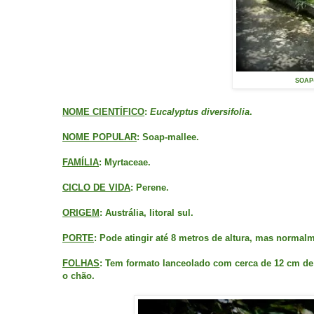
SOAP-
NOME CIENTÍFICO
:
Eucalyptus diversifolia
.
NOME POPULAR
: Soap-mallee.
FAMÍLIA
: Myrtaceae.
CICLO DE VIDA
: Perene.
ORIGEM
: Austrália, litoral sul.
PORTE
: Pode atingir até 8 metros de altura, mas norma
FOLHAS
: Tem formato lanceolado com cerca de 12 cm de 
o chão.