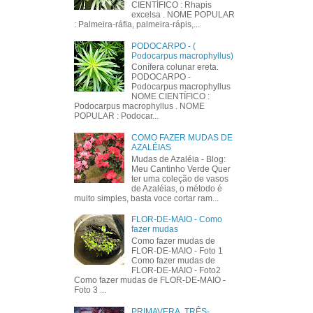
CIENTÍFICO : Rhapis
excelsa . NOME POPULAR
: Palmeira-ráfia, palmeira-rápis,...
PODOCARPO - (
Podocarpus macrophyllus)
Conífera colunar ereta.
PODOCARPO -
Podocarpus macrophyllus
NOME CIENTÍFICO :
Podocarpus macrophyllus . NOME
POPULAR : Podocar...
COMO FAZER MUDAS DE
AZALÉIAS
Mudas de Azaléia - Blog:
Meu Cantinho Verde Quer
ter uma coleção de vasos
de Azaléias, o método é
muito simples, basta voce cortar ram...
FLOR-DE-MAIO - Como
fazer mudas
Como fazer mudas de
FLOR-DE-MAIO - Foto 1
Como fazer mudas de
FLOR-DE-MAIO - Foto2
Como fazer mudas de FLOR-DE-MAIO -
Foto 3 ...
PRIMAVERA, TRÊS-