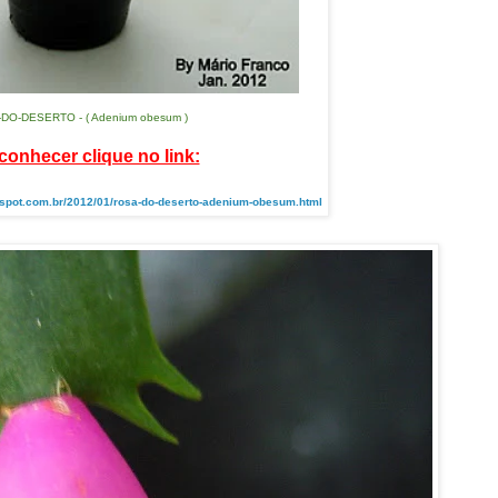
DO-DESERTO - ( Adenium obesum )
conhecer clique no link:
ogspot.com.br/2012/01/rosa-do-deserto-adenium-obesum.html