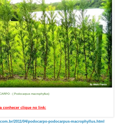
RPO - ( Podocarpus macrophyllus)
a conhecer clique no link:
t.com.br/2011/04/podocarpo-podocarpus-macrophyllus.html