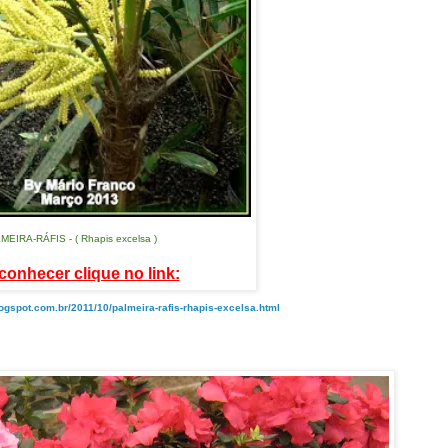
MEIRA-RÁFIS - ( Rhapis excelsa )
conhecer clique no link:
logspot.com.br/2011/10/palmeira-rafis-rhapis-excelsa.html