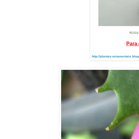
ROSA-
Para 
http://plantas-ornamentais.bl