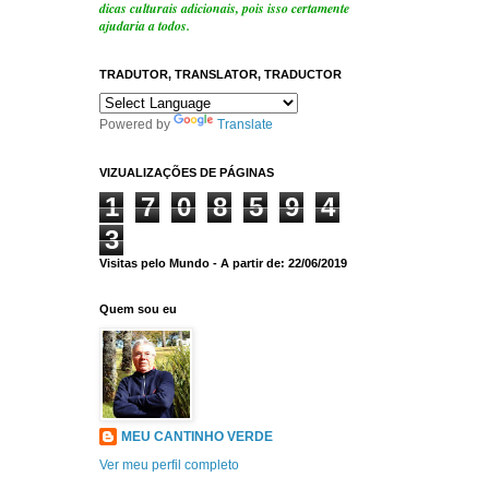
dicas culturais adicionais, pois isso certamente
ajudaria a todos.
TRADUTOR, TRANSLATOR, TRADUCTOR
Powered by
Translate
VIZUALIZAÇÕES DE PÁGINAS
1
7
0
8
5
9
4
3
Visitas pelo Mundo - A partir de: 22/06/2019
Quem sou eu
MEU CANTINHO VERDE
Ver meu perfil completo