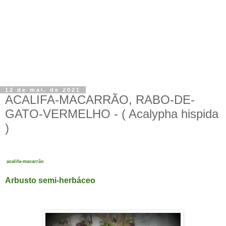
12 de mai. de 2021
ACALIFA-MACARRÃO, RABO-DE-
GATO-VERMELHO - ( Acalypha hispida
)
acalifa-macarrão
Arbusto semi-herbáceo