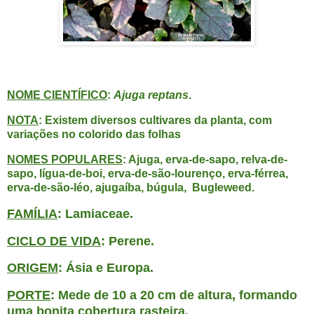
NOME CIENTÍFICO
:
Ajuga reptans
.
NOTA
: Existem diversos cultivares da planta, com
variações no colorido das folhas
NOMES POPULARES
: Ajuga, erva-de-sapo, relva-de-
sapo, lígua-de-boi, erva-de-são-lourenço, erva-férrea,
erva-de-são-léo, ajugaíba, búgula, Bugleweed.
FAMÍLIA
: Lamiaceae.
CICLO DE VIDA
: Perene.
ORIGEM
: Ásia e Europa.
PORTE
: Mede de 10 a 20 cm de altura, formando
uma bonita cobertura rasteira.