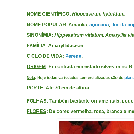
NOME CIENTÍFICO
:
Hippeastrum hybridum.
NOME POPULAR
: Amarilis,
açucena
,
flor-da-im
SINONÍMIA
:
Hippeastrum vittatum, Amaryllis vitt
FAMÍLIA
: Amaryllidaceae.
CICLO DE VIDA
:
Perene
.
ORIGEM
: Encontrada em estado silvestre no Br
Nota
: Hoje todas variedades comercializadas são de
plant
PORTE
: Até 70 cm de altura.
FOLHAS
: Também bastante ornamentais, pode
FLORES
: De cores vermelha, rosa, branca e m