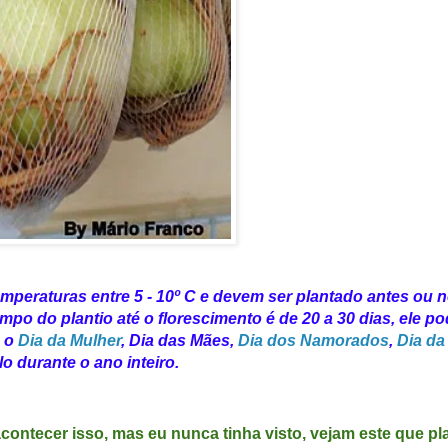
eraturas entre 5 - 10º C e devem ser plantado antes ou 
po do plantio até o florescimento é de 20 a 30 dias, ele po
o o
Dia da Mulher
, Dia das Mães,
Dia dos Namorados
,
Dia da
lo durante o ano inteiro.
contecer isso, mas eu nunca tinha visto, vejam este que pla