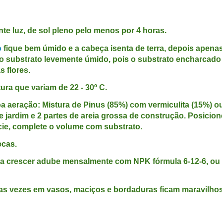
nte luz, de sol pleno pelo menos por 4 horas.
o
fique bem úmido e a cabeça isenta de terra, depois apenas
 substrato levemente úmido, pois o substrato encharcado
s flores.
ura que variam de 22 - 30º C.
a aeração: Mistura de Pinus (85%) com vermiculita (15%) o
de jardim e 2 partes de areia grossa de construção. Posicion
cie, complete o volume com substrato.
ecas.
a crescer adube mensalmente com NPK fórmula 6-12-6, ou 
as vezes em vasos, maciços e bordaduras ficam maravilho