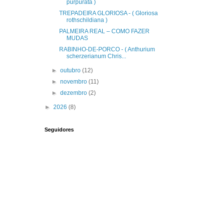
purpurata )
TREPADEIRA GLORIOSA - ( Gloriosa
rothschildiana )
PALMEIRA REAL – COMO FAZER
MUDAS
RABINHO-DE-PORCO - ( Anthurium
scherzerianum Chris...
►
outubro
(12)
►
novembro
(11)
►
dezembro
(2)
►
2026
(8)
Seguidores