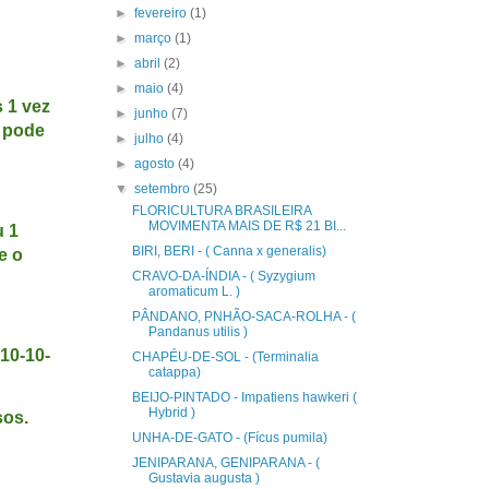
►
fevereiro
(1)
►
março
(1)
►
abril
(2)
►
maio
(4)
 1 vez
►
junho
(7)
 pode
►
julho
(4)
►
agosto
(4)
▼
setembro
(25)
FLORICULTURA BRASILEIRA
MOVIMENTA MAIS DE R$ 21 BI...
u 1
BIRI, BERI - ( Canna x generalis)
e o
CRAVO-DA-ÍNDIA - ( Syzygium
aromaticum L. )
PÂNDANO, PNHÃO-SACA-ROLHA - (
Pandanus utilis )
10-10-
CHAPÉU-DE-SOL - (Terminalia
catappa)
BEIJO-PINTADO - Impatiens hawkeri (
Hybrid )
sos.
UNHA-DE-GATO - (Fícus pumila)
JENIPARANA, GENIPARANA - (
Gustavia augusta )