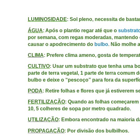
LUMINOSIDADE
: Sol pleno, necessita de basta
ÁGUA
: Após o plantio regar até que o
substrat
por semana, com regas moderadas, mantendo o
causar o apodrecimento do
bulbo
. Não molhe a
CLIMA
: Prefere clima ameno, gosta de temperat
CULTIVO
: Usar um substrato que tenha uma bo
parte de terra vegetal, 1 parte de terra comum 
bulbo e deixe o “pescoço” para fora da superfí
PODA
: Retire folhas e flores que já estiverem s
FERTILIZAÇÃO
: Quando as folhas começarem 
10, 5 colheres de sopa por metro quadrado.
UTILIZAÇÃO
: Embora encontrado na maioria d
PROPAGAÇÃO
: Por divisão dos bulbilhos.