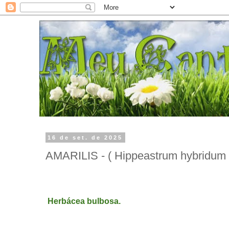
16 de set. de 2025
AMARILIS - ( Hippeastrum hybridum 
AMARILIS - ( Hippeastrum hybridum )
Herbácea bulbosa.