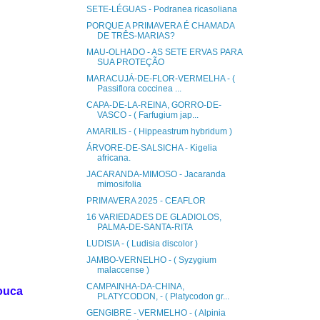
SETE-LÉGUAS - Podranea ricasoliana
PORQUE A PRIMAVERA É CHAMADA
DE TRÊS-MARIAS?
MAU-OLHADO - AS SETE ERVAS PARA
SUA PROTEÇÃO
MARACUJÁ-DE-FLOR-VERMELHA - (
Passiflora coccinea ...
CAPA-DE-LA-REINA, GORRO-DE-
VASCO - ( Farfugium jap...
AMARILIS - ( Hippeastrum hybridum )
ÁRVORE-DE-SALSICHA - Kigelia
africana.
JACARANDA-MIMOSO - Jacaranda
mimosifolia
PRIMAVERA 2025 - CEAFLOR
16 VARIEDADES DE GLADIOLOS,
PALMA-DE-SANTA-RITA
LUDISIA - ( Ludisia discolor )
JAMBO-VERNELHO - ( Syzygium
malaccense )
CAMPAINHA-DA-CHINA,
ouca
PLATYCODON, - ( Platycodon gr...
GENGIBRE - VERMELHO - ( Alpinia