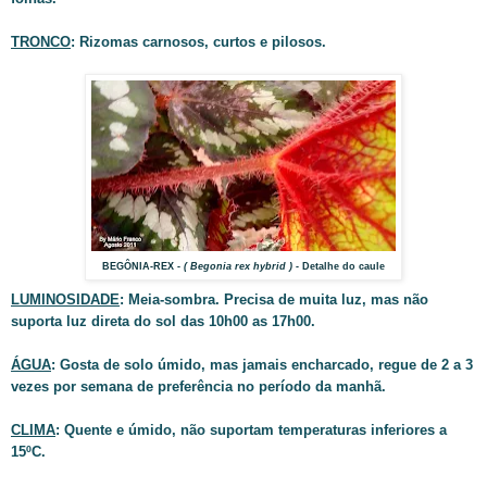
TRONCO
: Rizomas carnosos, curtos e pilosos.
BEGÔNIA-REX
- ( Begonia rex hybrid ) -
Detalhe do caule
LUMINOSIDADE
: Meia-sombra. Precisa de muita luz, mas não
suporta luz direta do sol das 10h00 as 17h00.
ÁGUA
: Gosta de solo úmido, mas jamais encharcado, regue de 2 a 3
vezes por semana de preferência no período da manhã.
CLIMA
: Quente e úmido, não suportam temperaturas inferiores a
15ºC.