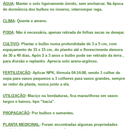
ÁGUA
: Manter o solo ligeiramente úmido, sem encharcar. Na época
de dormência dos bulbos no inverno, interromper rega.
CLIMA
: Quente e ameno.
PODA
: Não é necessária, apenas retirada de folhas secas se desejar.
CULTIVO
: Plantar o bulbo numa profundidade de 3 a 5 cm, com
espaçamento de 15 x 15 cm, do plantio até o florescimento demora
de 30 a 40 dias, Após 2 a 3 anos o bulbo pode ser retirado da terra ,
para divisão e replantio. Aprecia solo areno-argiloso.
FERTILIZAÇÃO
: Aplicar NPK, fórmula 04-14-08, sendo 1 colher de
sopa para vasos pequenos a 3 colheres para vasos grandes, sempre
ao redor da planta, nunca junto a ela.
UTILIZAÇÃO
: Maciço ou bordaduras, fica maravilhoso em vasos
largos e baixos, tipo “bacia”.
PROPAGAÇÃO
: Por bulbos e sementes.
PLANTA MEDICINAL
: Foram encontradas algumas propriedades