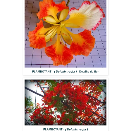
- ( Delonix regia ) -
FLAMBOYANT
Detalhe da flor
- ( Delonix regia )
FLAMBOYANT