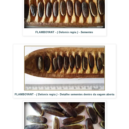
FLAMBOYANT
- ( Delonix regia ) - Sementes
FLAMBOYANT
- ( Delonix regia ) -
Detalhe sementes dentro da vagem aberta