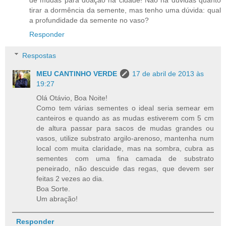
de mudas para doação na cidade! Não há dúvidas quanto
tirar a dormência da semente, mas tenho uma dúvida: qual
a profundidade da semente no vaso?
Responder
Respostas
MEU CANTINHO VERDE
17 de abril de 2013 às
19:27
Olá Otávio, Boa Noite!
Como tem várias sementes o ideal seria semear em
canteiros e quando as as mudas estiverem com 5 cm
de altura passar para sacos de mudas grandes ou
vasos, utilize substrato argilo-arenoso, mantenha num
local com muita claridade, mas na sombra, cubra as
sementes com uma fina camada de substrato
peneirado, não descuide das regas, que devem ser
feitas 2 vezes ao dia.
Boa Sorte.
Um abração!
Responder