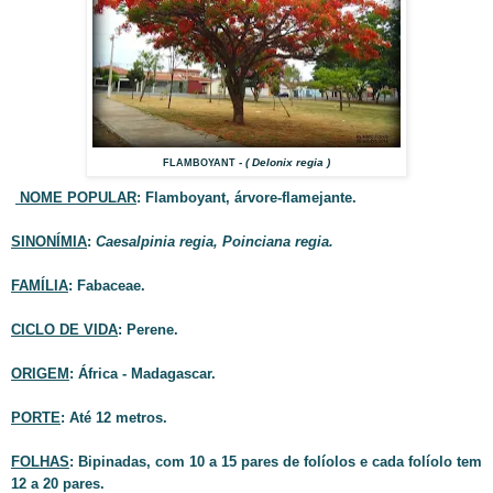
- ( Delonix regia )
FLAMBOYANT
NOME POPULAR
: Flamboyant, árvore-flamejante.
SINONÍMIA
:
Caesalpinia regia, Poinciana regia.
FAMÍLIA
: Fabaceae.
CICLO DE VIDA
: Perene.
ORIGEM
: África - Madagascar.
PORTE
: Até 12 metros.
FOLHAS
: Bipinadas, com 10 a 15 pares de folíolos e cada folíolo tem
12 a 20 pares.