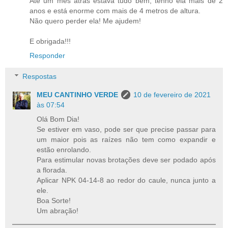
Até um mês atrás estava tudo bem, tenho ela mais de 2
anos e está enorme com mais de 4 metros de altura.
Não quero perder ela! Me ajudem!
E obrigada!!!
Responder
Respostas
MEU CANTINHO VERDE
10 de fevereiro de 2021
às 07:54
Olá Bom Dia!
Se estiver em vaso, pode ser que precise passar para
um maior pois as raízes não tem como expandir e
estão enrolando.
Para estimular novas brotações deve ser podado após
a florada.
Aplicar NPK 04-14-8 ao redor do caule, nunca junto a
ele.
Boa Sorte!
Um abração!