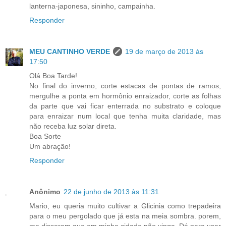
lanterna-japonesa, sininho, campainha.
Responder
MEU CANTINHO VERDE
19 de março de 2013 às
17:50
Olá Boa Tarde!
No final do inverno, corte estacas de pontas de ramos,
mergulhe a ponta em hormônio enraizador, corte as folhas
da parte que vai ficar enterrada no substrato e coloque
para enraizar num local que tenha muita claridade, mas
não receba luz solar direta.
Boa Sorte
Um abração!
Responder
Anônimo
22 de junho de 2013 às 11:31
Mario, eu queria muito cultivar a Glicinia como trepadeira
para o meu pergolado que já esta na meia sombra. porem,
me disseram que em minha cidade não vinga. Dá para usar