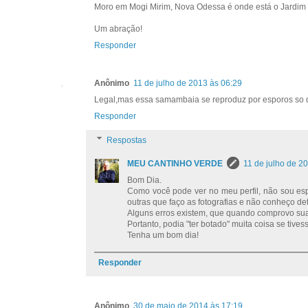
Moro em Mogi Mirim, Nova Odessa é onde está o Jardim 
Um abração!
Responder
Anônimo
11 de julho de 2013 às 06:29
Legal,mas essa samambaia se reproduz por esporos so qu
Responder
Respostas
MEU CANTINHO VERDE
11 de julho de 2
Bom Dia.
Como você pode ver no meu perfil, não sou esp
outras que faço as fotografias e não conheço deta
Alguns erros existem, que quando comprovo sua
Portanto, podia "ter botado" muita coisa se tive
Tenha um bom dia!
Responder
Anônimo
30 de maio de 2014 às 17:19