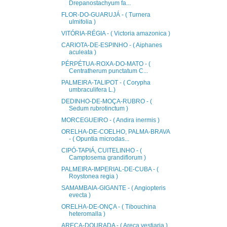
Drepanostachyum fa...
FLOR-DO-GUARUJÁ - ( Turnera
ulmifolia )
VITÓRIA-RÉGIA - ( Victoria amazonica )
CARIOTA-DE-ESPINHO - ( Aiphanes
aculeata )
PÉRPÉTUA-ROXA-DO-MATO - (
Centratherum punctatum C...
PALMEIRA-TALIPOT - ( Corypha
umbraculifera L.)
DEDINHO-DE-MOÇA-RUBRO - (
Sedum rubrotinctum )
MORCEGUEIRO - ( Andira inermis )
ORELHA-DE-COELHO, PALMA-BRAVA
- ( Opuntia microdas...
CIPÓ-TAPIÁ, CUITELINHO - (
Camptosema grandiflorum )
PALMEIRA-IMPERIAL-DE-CUBA - (
Roystonea regia )
SAMAMBAIA-GIGANTE - ( Angiopteris
evecta )
ORELHA-DE-ONÇA - ( Tibouchina
heteromalla )
ARECA-DOURADA - ( Areca vestiaria )