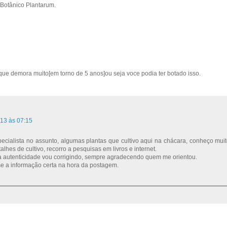
Botânico Plantarum.
e demora muito[em torno de 5 anos]ou seja voce podia ter botado isso.
013 às 07:15
ecialista no assunto, algumas plantas que cultivo aqui na chácara, conheço mui
lhes de cultivo, recorro a pesquisas em livros e internet.
 autenticidade vou corrigindo, sempre agradecendo quem me orientou.
sse a informação certa na hora da postagem.