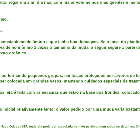
do, regar dia sim, dia não, com maior volume nos dias quentes e men
enso.
s.
o constantemente úmido e que tenha boa drenagem. Se o local do planti
 cova de no mínimo 2 vezes o tamanho da muda, a seguir separe 1 parte d
posto orgânico.
da ou formando pequenos grupos, em locais protegidos por árvores de fo
 ser colocada em grandes vasos, mantendo cuidados especiais de trata
os, ela é feita com as escamas que estão na base dos frondes, colocad
o inicial relativamente lento, o valor pedido por uma muda varia bastant
m Nova Odessa /SP, onde ela pode ser apreciada bem de pertinho com todos os detalhes. O