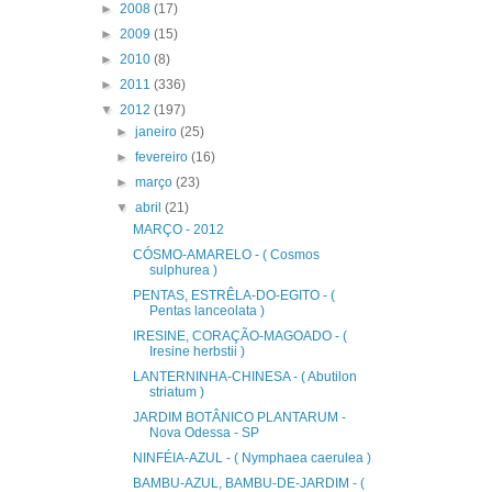
►
2008
(17)
►
2009
(15)
►
2010
(8)
►
2011
(336)
▼
2012
(197)
►
janeiro
(25)
►
fevereiro
(16)
►
março
(23)
▼
abril
(21)
MARÇO - 2012
CÓSMO-AMARELO - ( Cosmos
sulphurea )
PENTAS, ESTRÊLA-DO-EGITO - (
Pentas lanceolata )
IRESINE, CORAÇÃO-MAGOADO - (
Iresine herbstii )
LANTERNINHA-CHINESA - ( Abutilon
striatum )
JARDIM BOTÂNICO PLANTARUM -
Nova Odessa - SP
NINFÉIA-AZUL - ( Nymphaea caerulea )
BAMBU-AZUL, BAMBU-DE-JARDIM - (