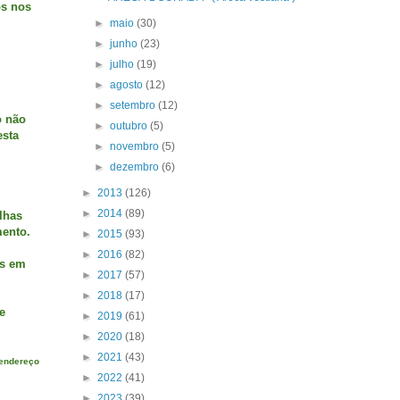
os nos
►
maio
(30)
►
junho
(23)
►
julho
(19)
►
agosto
(12)
►
setembro
(12)
o não
►
outubro
(5)
esta
►
novembro
(5)
►
dezembro
(6)
►
2013
(126)
►
2014
(89)
lhas
mento.
►
2015
(93)
►
2016
(82)
os em
►
2017
(57)
►
2018
(17)
e
►
2019
(61)
►
2020
(18)
►
2021
(43)
 endereço
►
2022
(41)
►
2023
(39)