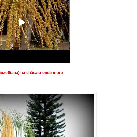
nzoffiana) na chácara onde moro