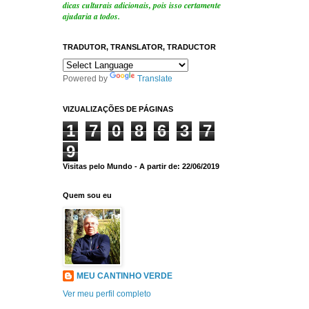
dicas culturais adicionais, pois isso certamente
ajudaria a todos.
TRADUTOR, TRANSLATOR, TRADUCTOR
Powered by
Translate
VIZUALIZAÇÕES DE PÁGINAS
1
7
0
8
6
3
7
9
Visitas pelo Mundo - A partir de: 22/06/2019
Quem sou eu
MEU CANTINHO VERDE
Ver meu perfil completo