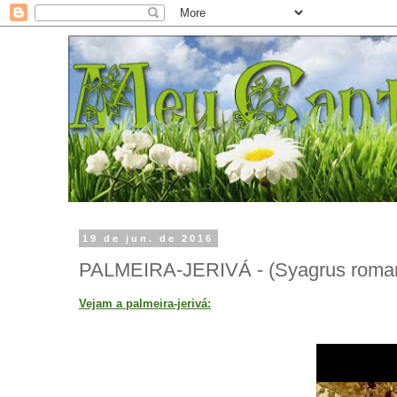
19 de jun. de 2016
PALMEIRA-JERIVÁ - (Syagrus roman
Vejam a palmeira-jerivá: