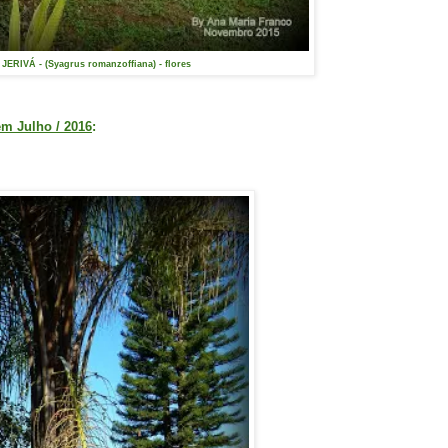
ERIVÁ - (Syagrus romanzoffiana) - flores
m Julho / 2016
: