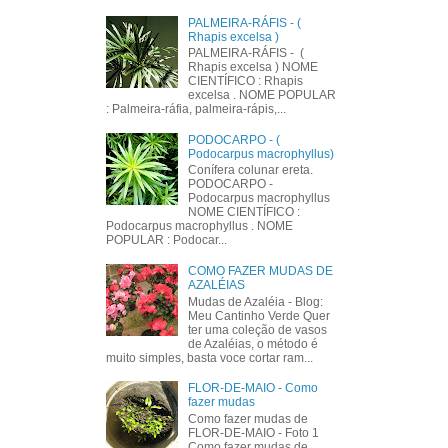
PALMEIRA-RÁFIS - (
Rhapis excelsa )
PALMEIRA-RÁFIS - (
Rhapis excelsa ) NOME
CIENTÍFICO : Rhapis
excelsa . NOME POPULAR
: Palmeira-ráfia, palmeira-rápis,...
PODOCARPO - (
Podocarpus macrophyllus)
Conífera colunar ereta.
PODOCARPO -
Podocarpus macrophyllus
NOME CIENTÍFICO :
Podocarpus macrophyllus . NOME
POPULAR : Podocar...
COMO FAZER MUDAS DE
AZALÉIAS
Mudas de Azaléia - Blog:
Meu Cantinho Verde Quer
ter uma coleção de vasos
de Azaléias, o método é
muito simples, basta voce cortar ram...
FLOR-DE-MAIO - Como
fazer mudas
Como fazer mudas de
FLOR-DE-MAIO - Foto 1
Como fazer mudas de