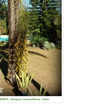
ERIVÁ - (Syagrus romanzoffiana) - frutos