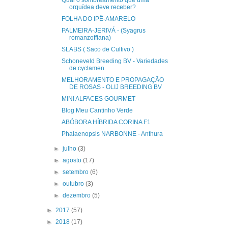
Qual o sombreamento que uma
orquídea deve receber?
FOLHA DO IPÊ-AMARELO
PALMEIRA-JERIVÁ - (Syagrus
romanzoffiana)
SLABS ( Saco de Cultivo )
Schoneveld Breeding BV - Variedades
de cyclamen
MELHORAMENTO E PROPAGAÇÃO
DE ROSAS - OLIJ BREEDING BV
MINI ALFACES GOURMET
Blog Meu Cantinho Verde
ABÓBORA HÍBRIDA CORINA F1
Phalaenopsis NARBONNE - Anthura
►
julho
(3)
►
agosto
(17)
►
setembro
(6)
►
outubro
(3)
►
dezembro
(5)
►
2017
(57)
►
2018
(17)