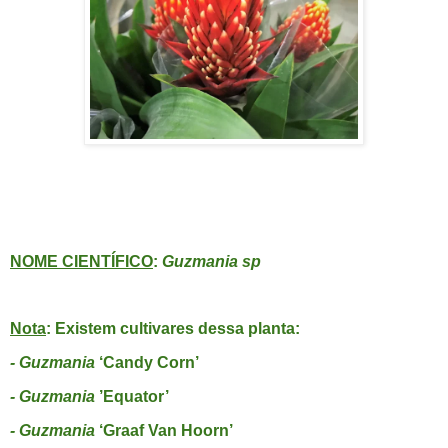
GUZMÂNIA-CONÍFERA, BROMÉLIA-CONÍFERA
NOME CIENTÍFICO
:
Guzmania sp
Nota
: Existem cultivares dessa planta:
- Guzmania
‘Candy Corn’
- Guzmania
’Equator’
- Guzmania
‘Graaf Van Hoorn’