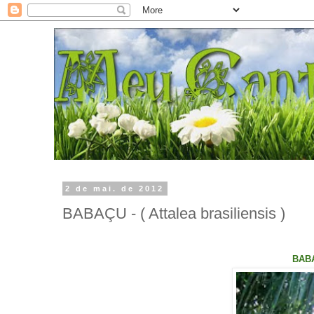
2 de mai. de 2012
BABAÇU - ( Attalea brasiliensis )
BABAÇ