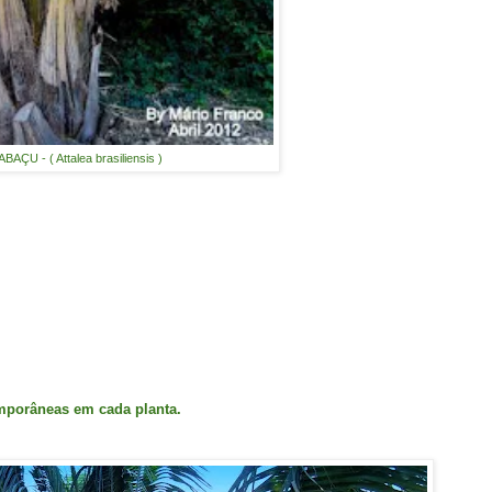
ABAÇU - ( Attalea brasiliensis )
mporâneas em cada planta.