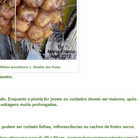
 Attalea brasiliensis ) -
Detalhe dos frutos
âmetro.
ado. Enquanto a planta for jovem os cuidados devem ser maiores, após 
 estiagens muito prolongadas.
, podem ser cortado folhas, inflorescências ou cachos de frutos secos.
tivo, abra uma cova de 50 x 50 cm, misture bem na terra retirada cerca d