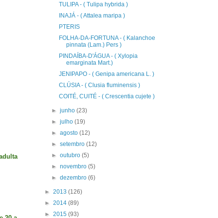
TULIPA - ( Tulipa hybrida )
INAJÁ - ( Attalea maripa )
PTERIS
FOLHA-DA-FORTUNA - ( Kalanchoe
pinnata (Lam.) Pers )
PINDAÍBA-D'ÁGUA - ( Xylopia
emarginata Mart.)
JENIPAPO - ( Genipa americana L. )
CLÚSIA - ( Clusia fluminensis )
COITÉ, CUITÉ - ( Crescentia cujete )
►
junho
(23)
►
julho
(19)
►
agosto
(12)
►
setembro
(12)
►
outubro
(5)
adulta
►
novembro
(5)
►
dezembro
(6)
►
2013
(126)
►
2014
(89)
►
2015
(93)
e 20 a