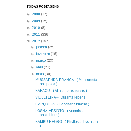
TODAS POSTAGENS
►
2008
(17)
►
2009
(15)
►
2010
(8)
►
2011
(336)
▼
2012
(197)
►
janeiro
(25)
►
fevereiro
(16)
►
março
(23)
►
abril
(21)
▼
maio
(30)
MUSSAENDA-BRANCA - ( Mussaenda
philippica )
BABAÇU - ( Attalea brasiliensis )
VIOLETEIRA - ( Duranta repens )
CARQUEJA - ( Baccharis trimera )
LOSNA, ABSINTO - ( Artemisia
absinthium )
BAMBU-NEGRO - ( Phyllostachys nigra
)