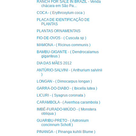
RANCH FOR SALE IN BRAZIL - Venda
chácara em São Pa...
COCA - ( Erythroxylum coca )
PLACA DE IDENTIFICAÇÃO DE
PLANTAS
PLANTAS ORNAMENTAIS
FIO-DE-OVOS - ( Cuscuta sp )
MAMONA - ( Ricinus communis )
BAMBU-GIGANTE - ( Dendrocalamus
giganteus )
DIA DAS MÃES 2012
ANTÚRIO-SALVINI - ( Anthurium salvinii
)
LONGAN - ( Dimocarpus longan )
GARRA-DO-DIABO - ( Ibicella lutea )
LICURI - ( Syagrus coronata )
CARAMBOLA - ( Averrhoa carambola )
IMBÉ-FURADO-MIÚDO - ( Monstera
obliqua )
GUARIBU-PRETO - ( Astronium
concinnum Schott )
PINANGA - ( Pinanga kuhlii Blume )