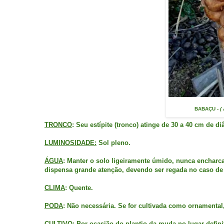
BABAÇU
- (
TRONCO
: Seu estípite (tronco) atinge de 30 a 40 cm de di
LUMINOSIDADE:
Sol pleno.
ÁGUA
: Manter o solo ligeiramente úmido, nunca encharc
dispensa grande atenção, devendo ser regada no caso de
CLIMA
: Quente.
PODA
: Não necessária. Se for cultivada como ornamental
CULTIVO
: Por ocasião do plantio da muda no lugar defini